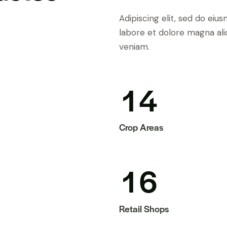
Adipiscing elit, sed do ei
labore et dolore magna ali
veniam.
1
4
Crop Areas
1
6
Retail Shops