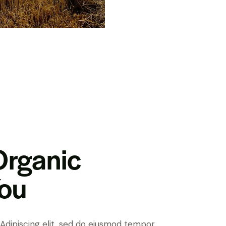
Organic
You
Adipiscing elit, sed do eiusmod tempor