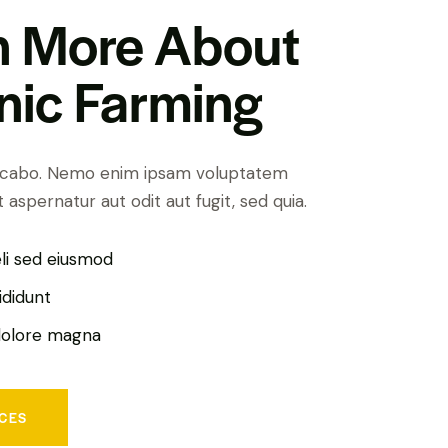
n More About
nic Farming
licabo. Nemo enim ipsam voluptatem
t aspernatur aut odit aut fugit, sed quia.
eli sed eiusmod
ididunt
dolore magna
ICES