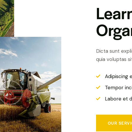
Lear
Orga
Dicta sunt exp
quia voluptas si
Adipiscing 
Tempor inc
Labore et 
OUR SERV