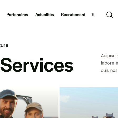
Partenaires
Actualités
Recrutement
ture
Services
Adipisci
labore 
quis no