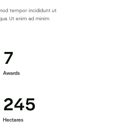
usmod tempor incididunt ut
qua. Ut enim ad minim
7
Awards
2
4
5
Hectares